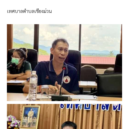
เทศบาลตำบลเชียงม่วน