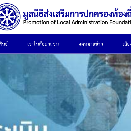
ันธ์
เราในสื่อมวลชน
จดหมายข่าว
เสี