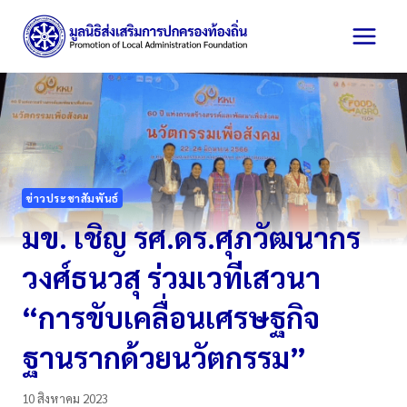
Skip
to
content
ข่าวประชาสัมพันธ์
มข. เชิญ รศ.ดร.ศุภวัฒนากร
วงศ์ธนวสุ ร่วมเวทีเสวนา
“การขับเคลื่อนเศรษฐกิจ
ฐานรากด้วยนวัตกรรม”
10 สิงหาคม 2023