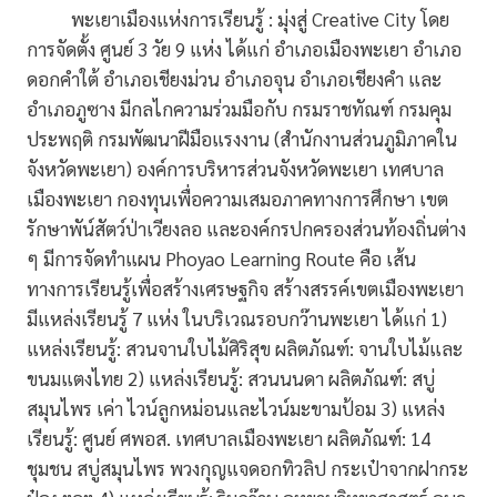
พะเยาเมืองแห่งการเรียนรู้ : มุ่งสู่ Creative City โดย
การจัดตั้ง ศูนย์ 3 วัย 9 แห่ง ได้แก่ อำเภอเมืองพะเยา อำเภอ
ดอกคำใต้ อำเภอเชียงม่วน อำเภอจุน อำเภอเชียงคำ และ
อำเภอภูซาง มีกลไกความร่วมมือกับ กรมราชทัณฑ์ กรมคุม
ประพฤติ กรมพัฒนาฝีมือแรงงาน (สำนักงานส่วนภูมิภาคใน
จังหวัดพะเยา) องค์การบริหารส่วนจังหวัดพะเยา เทศบาล
เมืองพะเยา กองทุนเพื่อความเสมอภาคทางการศึกษา เขต
รักษาพัน์สัตว์ป่าเวียงลอ และองค์กรปกครองส่วนท้องถิ่นต่าง
ๆ มีการจัดทำแผน Phoyao Learning Route คือ เส้น
ทางการเรียนรู้เพื่อสร้างเศรษฐกิจ สร้างสรรค์เขตเมืองพะเยา
มีแหล่งเรียนรู้ 7 แห่ง ในบริเวณรอบกว๊านพะเยา ได้แก่ 1)
แหล่งเรียนรู้: สวนจานใบไม้ศิริสุข ผลิตภัณฑ์: จานใบไม้และ
ขนมแตงไทย 2) แหล่งเรียนรู้: สวนนนดา ผลิตภัณฑ์: สบู่
สมุนไพร เค่า ไวน์ลูกหม่อนและไวน์มะขามป้อม 3) แหล่ง
เรียนรู้: ศูนย์ ศพอส. เทศบาลเมืองพะเยา ผลิตภัณฑ์: 14
ชุมชน สบู่สมุนไพร พวงกุญแจดอกทิวลิป กระเป๋าจากฝากระ