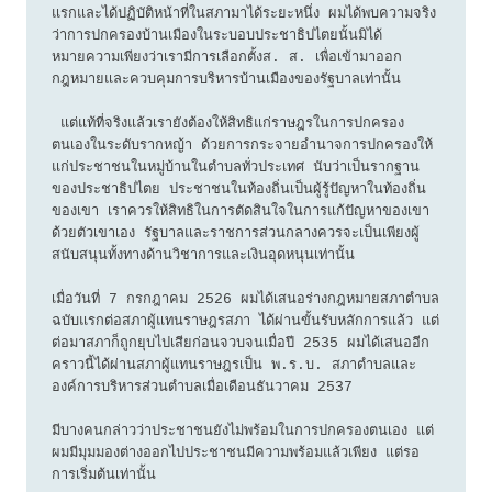
แรกและได้ปฏิบัติหน้าที่ในสภามาได้ระยะหนึ่ง ผมได้พบความจริง
ว่าการปกครองบ้านเมืองในระบอบประชาธิปไตยนั้นมิได้
หมายความเพียงว่าเรามีการเลือกตั้งส. ส. เพื่อเข้ามาออก
กฎหมายและควบคุมการบริหารบ้านเมืองของรัฐบาลเท่านั้น

 แต่แท้ที่จริงแล้วเรายังต้องให้สิทธิแก่ราษฎรในการปกครอง
ตนเองในระดับรากหญ้า ด้วยการกระจายอำนาจการปกครองให้
แก่ประชาชนในหมู่บ้านในตำบลทั่วประเทศ นับว่าเป็นรากฐาน
ของประชาธิปไตย ประชาชนในท้องถิ่นเป็นผู้รู้ปัญหาในท้องถิ่น
ของเขา เราควรให้สิทธิในการตัดสินใจในการแก้ปัญหาของเขา
ด้วยตัวเขาเอง รัฐบาลและราชการส่วนกลางควรจะเป็นเพียงผู้
สนับสนุนทั้งทางด้านวิชาการและเงินอุดหนุนเท่านั้น

เมื่อวันที่ 7 กรกฎาคม 2526 ผมได้เสนอร่างกฎหมายสภาตำบล
ฉบับแรกต่อสภาผู้แทนราษฎรสภา ได้ผ่านขั้นรับหลักการแล้ว แต่
ต่อมาสภาก็ถูกยุบไปเสียก่อนจวบจนเมื่อปี 2535 ผมได้เสนออีก
คราวนี้ได้ผ่านสภาผู้แทนราษฎรเป็น พ.ร.บ. สภาตำบลและ
องค์การบริหารส่วนตำบลเมื่อเดือนธันวาคม 2537 

มีบางคนกล่าวว่าประชาชนยังไม่พร้อมในการปกครองตนเอง แต่
ผมมีมุมมองต่างออกไปประชาชนมีความพร้อมแล้วเพียง แต่รอ
การเริ่มต้นเท่านั้น
