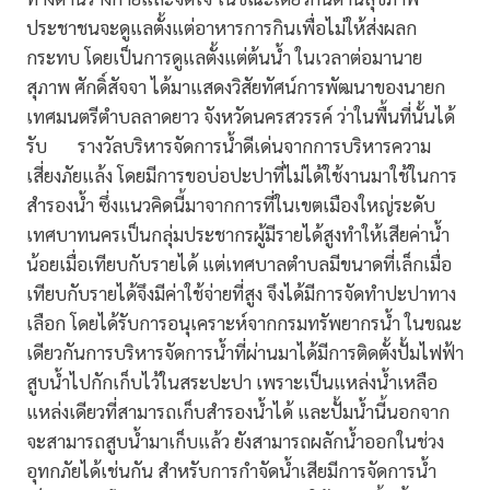
ประชาชนจะดูแลตั้งแต่อาหารการกินเพื่อไม่ให้ส่งผลก
กระทบ โดยเป็นการดูแลตั้งแต่ต้นน้ำ ในเวลาต่อมานาย
สุภาพ ศักดิ์สัจจา ได้มาแสดงวิสัยทัศน์การพัฒนาของนายก
เทศมนตรีตําบลลาดยาว จังหวัดนครสวรรค์ ว่าในพื้นที่นั้นได้
รับ รางวัลบริหารจัดการน้ำดีเด่นจากการบริหารความ
เสี่ยงภัยแล้ง โดยมีการขอบ่อปะปาที่ไม่ได้ใช้งานมาใช้ในการ
สำรองน้ำ ซึ่งแนวคิดนี้มาจากการที่ในเขตเมืองใหญ่ระดับ
เทศบาทนครเป็นกลุ่มประชากรผู้มีรายได้สูงทำให้เสียค่าน้ำ
น้อยเมื่อเทียบกับรายได้ แต่เทศบาลตำบลมีขนาดที่เล็กเมื่อ
เทียบกับรายได้จึงมีค่าใช้จ่ายที่สูง จึงได้มีการจัดทำปะปาทาง
เลือก โดยได้รับการอนุเคราะห์จากกรมทรัพยากรน้ำ ในขณะ
เดียวกันการบริหารจัดการน้ำที่ผ่านมาได้มีการติดตั้งปั้มไฟฟ้า
สูบน้ำไปกักเก็บไว้ในสระปะปา เพราะเป็นแหล่งน้ำเหลือ
แหล่งเดียวที่สามารถเก็บสำรองน้ำได้ และปั้มน้ำนี้นอกจาก
จะสามารถสูบน้ำมาเก็บแล้ว ยังสามารถผลักน้ำออกในช่วง
อุทกภัยได้เช่นกัน สำหรับการกำจัดน้ำเสียมีการจัดการน้ำ