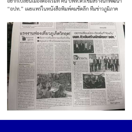
อยากเปลี่ยนเมืองต้องเริ่มที่ คน บพท.ติวเข้มสร้างนักพัฒนา
“อปท.” เผยแพร่ในหนังสือพิมพ์คมชัดลึก ทีมข่าวภูมิภาค