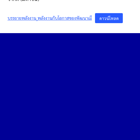
บรรยายพลังงาน_พลังงานกับโอกาสของพัฒนาเมื
ดาวน์โหลด