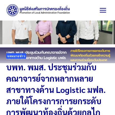
Skip
to
content
จดหมายข่าว
บพท. พมส. ประชุมร่วมกับ
คณาจารย์จากหลากหลาย
สาขาทางด้าน Logistic มฟล.
ภายใต้โครงการการยกระดับ
การพัฒนาท้องถิ่นด้วยกลไก