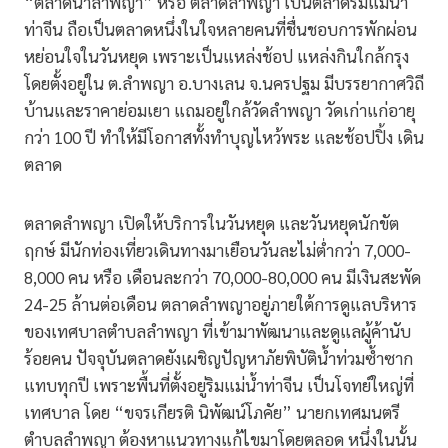
“ตลาดน้ำลำพญา” หรือ ตลาดลำพญา เป็นตลาดริมแม่น้ำ
ท่าจีน ถือเป็นตลาดหนึ่งในใจหลายคนที่ชื่นชอบการพักผ่อน
หย่อนใจในวันหยุด เพราะเป็นแหล่งช้อป แหล่งกินใกล้กรุง
โดยตั้งอยู่ใน ต.ลำพญา อ.บางเลน จ.นครปฐม มีบรรยากาศวิถี
บ้านและราคาย่อมเยา แถมอยู่ใกล้วัดลำพญา วัดเก่าแก่อายุ
กว่า 100 ปี ทำให้มีโอกาสทั้งทำบุญไหว้พระ และช้อปปิ้ง เดิน
ตลาด
ตลาดลำพญา เปิดให้บริการในวันหยุด และวันหยุดนักขัต
ฤกษ์ มีนักท่องเที่ยวเดินทางมาเยือนวันละไม่ต่ำกว่า 7,000-
8,000 คน หรือ เดือนละกว่า 70,000-80,000 คน มีเงินสะพัด
24-25 ล้านต่อเดือน ตลาดลำพญาอยู่ภายใต้การดูแลบริหาร
ของเทศบาลตำบลลำพญา ที่เข้ามาพัฒนาและดูแลผู้ค้านับ
ร้อยคน ปัจจุบันตลาดยังเผชิญปัญหาภัยพิบัติน้ำท่วมซ้ำซาก
แทบทุกปี เพราะพื้นที่ตั้งอยู่ริมแม่น้ำท่าจีน เป็นโจทย์ใหญ่ที่
เทศบาล โดย “ขจรเกียรติ นิพัฒน์โภคัย” นายกเทศมนตรี
ตำบลลำพญา ต้องหาแนวทางแก้ไขมาโดยตลอด หนึ่งในนั้น