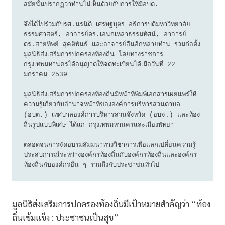
สมัยนั้นปรากฏว่าท่านไม่เห็นด้วยกับการให้มีอบต.

จึงได้ไปร่วมกับรศ.นรนิติ เศรษฐบุตร อธิการบดีมหาวิทยาลัย
ธรรมศาสตร์, อาจารย์ดร.เอนกเหล่าธรรมทัศน์, อาจารย์
ดร.สายทิพย์ สุคติพันธ์ และอาจารย์อื่นอีกหลายท่าน ร่วมก่อตั้ง
มูลนิธิส่งเสริมการปกครองท้องถิ่น โดยทางราชการ
กรุงเทพมหานครได้อนุญาตให้จดทะเบียนได้เมื่อวันที่ 22 
มกราคม 2539

มูลนิธิส่งเสริมการปกครองท้องถิ่นมีหน้าที่พิมพ์เอกสารเผยแพร่ให้
ความรู้เกี่ยวกับอำนาจหน้าที่ขององค์การบริหารส่วนตาบล 
(อบต.) เทศบาลองค์การบริหารส่วนจังหวัด (อบจ.) และท้อง
ถิ่นรูปแบบพิเศษ ได้แก่ กรุงเทพมหานครและเมืองพัทยา

ตลอดจนการจัดอบรมสัมมนาทางวิชาการเพื่อแลกเปลี่ยนความรู้
ประสบการณ์ระหว่างองค์กรท้องถิ่นกับองค์กรท้องถิ่นและองค์กร
ท้องถิ่นกับองค์กรอื่น ๆ รวมถึงกับประชาชนทั่วไป
มูลนิธิส่งเสริมการปกครองท้องถิ่นมีเป้าหมายสำคัญว่า “ท้อง
ถิ่นเข้มแข็ง : ประชาชนเป็นสุข”