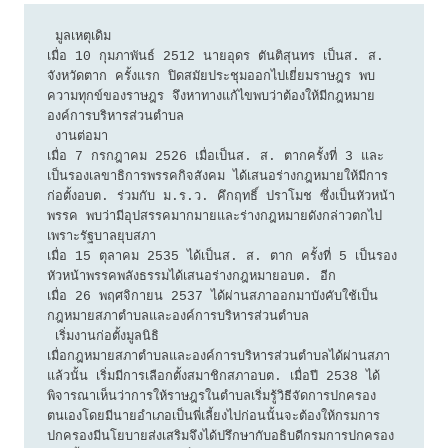
 มูลเหตุเดิม

เมื่อ 10 กุมภาพันธ์ 2512 นายอุดร ตันติสุนทร เป็นส. ส. 
จังหวัดตาก ครั้งแรก ปิดสมัยประชุมออกไปเยี่ยมราษฎร พบ
ความทุกข์ของราษฎร จึงหาทางแก้ไขพบว่าต้องให้มีกฎหมาย
องค์การบริหารส่วนตำบล

 งานต่อมา

เมื่อ 7 กรกฎาคม 2526 เมื่อเป็นส. ส. ตากครั้งที่ 3 และ
เป็นรองเลขาธิการพรรคกิจสังคม ได้เสนอร่างกฎหมายให้มีการ
ก่อตั้งอบต. ร่วมกับ ม.ร.ว. คึกฤทธิ์ ปราโมช ซึ่งเป็นหัวหน้า
พรรค พบว่ามีอุปสรรคมากมายและร่างกฎหมายดังกล่าวตกไป
เพราะรัฐบาลยุบสภา

เมื่อ 15 ตุลาคม 2535 ได้เป็นส. ส. ตาก ครั้งที่ 5 เป็นรอง
หัวหน้าพรรคพลังธรรมได้เสนอร่างกฎหมายอบต. อีก

เมื่อ 26 พฤศจิกายน 2537 ได้ผ่านสภาออกมาบังคับใช้เป็น
กฎหมายสภาตำบลและองค์การบริหารส่วนตำบล

 เริ่มงานก่อตั้งมูลนิธิ

เมื่อกฎหมายสภาตำบลและองค์การบริหารส่วนตำบลได้ผ่านสภา
แล้วนั้น เริ่มมีการเลือกตั้งสมาชิกสภาอบต. เมื่อปี 2538 ได้
พิจารณาเห็นว่าการให้ราษฎรในตำบลเริ่มรู้วิธีจัดการปกครอง
ตนเองโดยมีนายอำเภอเป็นพี่เลี้ยงไปก่อนนั้นจะต้องให้กรมการ
ปกครองมีนโยบายส่งเสริมจึงได้ปรึกษากับอธิบดีกรมการปกครอง