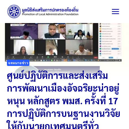
Skip
to
content
จดหมายข่าว
ศูนย์ปฏิบัติการและส่งเสริม
การพัฒนาเมืองอัจฉริยะน่าอยู่
หนุน หลักสูตร พมส. ครั้งที่ 17
การปฏฺิบัติการบนฐานงานวิจัย
ให้กับนายกเทศมนตรีทั่ว