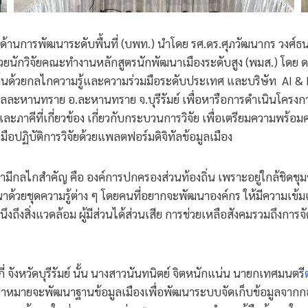
้านการพัฒนาระดับพื้นที่ (บพท.) นำโดย รศ.ดร.ศุภวัฒนากร วงศ์ธน
วยนักวิจัยคณะทำงานหลักสูตรนักพัฒนาเมืองระดับสูง (พมส.) โดย ดร.
ิ่นด้วยกลไกความรู้และความร่วมมือระดับประเทศ และบริษัท AI & 
บลละหานทราย อ.ละหานทราย จ.บุรีรัมย์ เพื่อหารือการดำเนินโครงก
 และภาคีที่เกี่ยวข้อง เกี่ยวกับกระบวนการวิจัย เพื่อเตรียมความพ
ปฏิบัติการวิจัยด้วยแพลตฟอร์มดิจิทัลข้อมูลเมือง
กลไกสำคัญ คือ องค์การปกครองส่วนท้องถิ่น เพราะอยู่ใกล้ชิดชุมช
้วยชุดความรู้ต่าง ๆ โดยคนที่อยากจะพัฒนาองค์กร ให้มีความเข้มแข
นึงถึงสิ่งแวดล้อม ผู้มีส่วนได้ส่วนเสีย การช่วยเหลือสังคมรวมถึงก
ัดบุรีรัมย์ นั้น นางสาวนันทนิตย์ จิตหนักแน่น นายกเทศมนตรี
ป้าหมายจะพัฒนาฐานข้อมูลเมืองเพื่อพัฒนาระบบจัดเก็บข้อมูลจาก