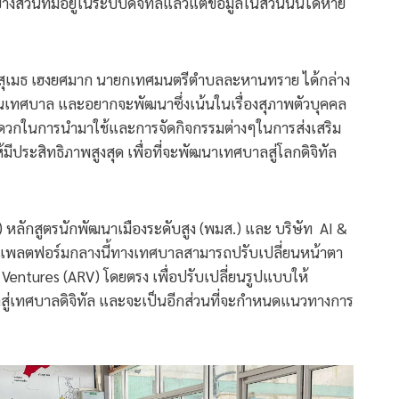
่วนที่มีอยู่ในระบบดิจิทัลแล้วแต่ข้อมูลในส่วนนั้นได้หาย
สุเมธ เฮงยศมาก นายกเทศมนตรีตำบลละหานทราย ได้กล่าง
รในเทศบาล และอยากจะพัฒนาซึ่งเน้นในเรื่องสุภาพตัวบุคคล
ะดวกในการนำมาใช้และการจัดกิจกรรมต่างๆในการส่งเสริม
้มีประสิทธิภาพสูงสุด เพื่อที่จะพัฒนาเทศบาลสู่โลกดิจิทัล
.) หลักสูตรนักพัฒนาเมืองระดับสูง (พมส.) และ บริษัท AI &
้นในแพลตฟอร์มกลางนี้ทางเทศบาลสามารถปรับเปลี่ยนหน้าตา
ntures (ARV) โดยตรง เพื่อปรับเปลี่ยนรูปแบบให้
ู่เทศบาลดิจิทัล และจะเป็นอีกส่วนที่จะกำหนดแนวทางการ