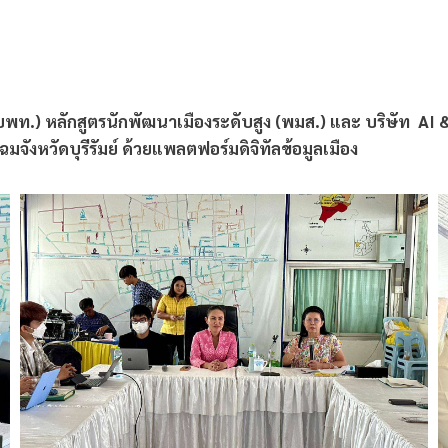
บพท.) หลักสูตรนักพัฒนาเมืองระดับสูง (พมส.) และ บริษัท AI
งหวัดบุรีรัมย์ ด้วยแพลตฟอร์มดิจิทัลข้อมูลเมือง