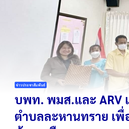
ข่าวประชาสัมพันธ์
บพท. พมส.และ ARV เ
ตำบลละหานทราย เพื่อพ