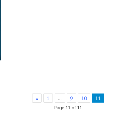
«
1
…
9
10
11
Page 11 of 11