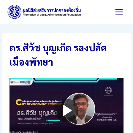
Skip
to
content
ดร.ศิวัช บุญเกิด รองปลัด
เมืองพัทยา