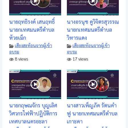
นายฤทธิรงค์ เสนฤทธิ์
นางอรนุช คูวิจิตรสุวรรณ
นายกเทศมนตรีตำบล
นายกเทศมนตรีตำบล
ห้วยเม็ก
วิหารแดง
เสียงสะท้อนจากผู้เข้า
เสียงสะท้อนจากผู้เข้า
อบรม
อบรม
8 views
17 views
นายกฤษณจักร บุญเลิศ
นางสาวเพ็ญภัค รัตนคำ
วิศวกรไฟฟ้าปฎิบัติการ
ฟู นายกเทศมนตรีตำบล
เทศบาลนครยะลา
เกาะคา