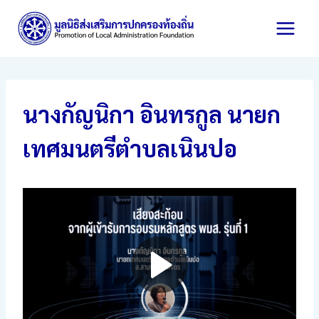
Skip
to
content
นางกัญนิกา อินทรกูล นายก
เทศมนตรีตำบลเนินปอ