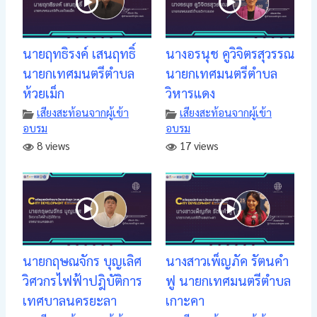
นายฤทธิรงค์ เสนฤทธิ์
นางอรนุช คูวิจิตรสุวรรณ
นายกเทศมนตรีตำบล
นายกเทศมนตรีตำบล
ห้วยเม็ก
วิหารแดง
เสียงสะท้อนจากผู้เข้า
เสียงสะท้อนจากผู้เข้า
อบรม
อบรม
8 views
17 views
นายกฤษณจักร บุญเลิศ
นางสาวเพ็ญภัค รัตนคำ
วิศวกรไฟฟ้าปฎิบัติการ
ฟู นายกเทศมนตรีตำบล
เทศบาลนครยะลา
เกาะคา