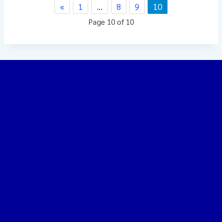
«
1
…
8
9
10
Page 10 of 10