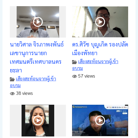
นายวิศาล จิรภาพงพันธ์
ดร.ศิวัช บุญเกิด รองปลัด
เลขานุการนายก
เมืองพัทยา
เทศมนตรีเทศบาลนคร
เสียงสะท้อนจากผู้เข้า
อบรม
ยะลา
57 views
เสียงสะท้อนจากผู้เข้า
อบรม
38 views