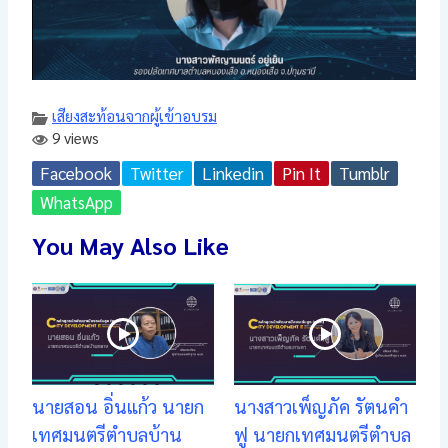
เสียงสะท้อนจากผู้เข้าอบรม
9 views
Facebook
Twitter
Linkedin
Pin It
Tumblr
WhatsApp
You May Also Like
นายสอน อิ่นแก้ว นายก
นางสาวเพ็ญภัค รัตนคำ
เทศมนตรีตำบลบ้าน
ฟู นายกเทศมนตรีตำบล