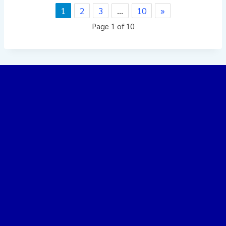
1
2
3
…
10
»
Page 1 of 10