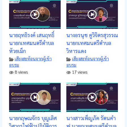
นายฤทธิรงค์ เสนฤทธิ์
นางอรนุช คูวิจิตรสุวรรณ
นายกเทศมนตรีตำบล
นายกเทศมนตรีตำบล
ห้วยเม็ก
วิหารแดง
เสียงสะท้อนจากผู้เข้า
เสียงสะท้อนจากผู้เข้า
อบรม
อบรม
8 views
17 views
นายกฤษณจักร บุญเลิศ
นางสาวเพ็ญภัค รัตนคำ
วิศวกรไฟฟ้าปฎิบัติการ
ฟู นายกเทศมนตรีตำบล