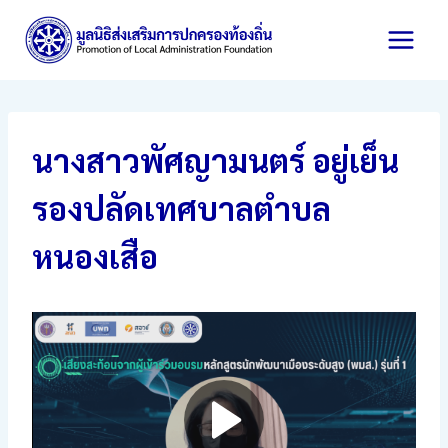
Skip
to
content
นางสาวพัศญามนตร์ อยู่เย็น
รองปลัดเทศบาลตำบล
หนองเสือ