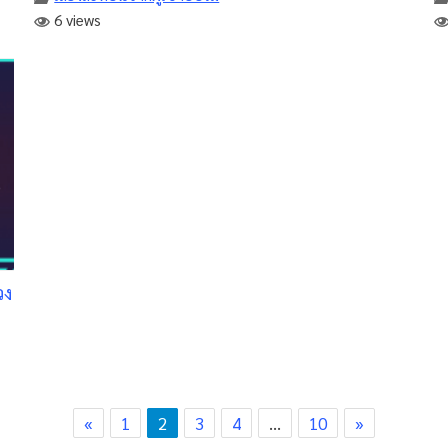
6 views
วง
«
1
2
3
4
…
10
»