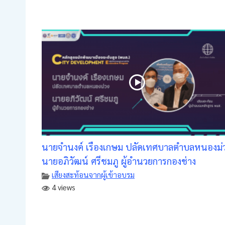
นายจำนงค์ เรืองเกษม ปลัดเทศบาลตำบลหนองม่
นายอภิวัฒน์ ศรีชมภู ผู้อำนวยการกองช่าง
เสียงสะท้อนจากผู้เข้าอบรม
4 views