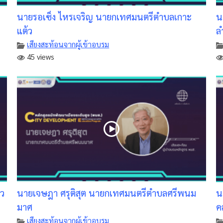
นายรอเซ็ง ไหรเจริญ นายกเทศมนตรีตำบลเกาะ
น
แต้ว
ล
เสียงสะท้อนจากผู้เข้าอบรม
45 views
าว
นายเจษฎา ศรุติสุต นายกเทศมนตรีตำบลศรีพนม
น
มาศ
ค
เสียงสะท้อนจากผู้เข้าอบรม