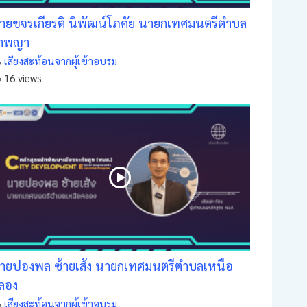
ายขจรเกียรติ นิพัฒน์โภคัย นายกเทศมนตรีตำบล
ำพญา
เสียงสะท้อนจากผู้เข้าอบรม
16 views
ายปองพล ซ้ายเส้ง นายกเทศมนตรีตำบลเหนือ
ลอง
เสียงสะท้อนจากผู้เข้าอบรม