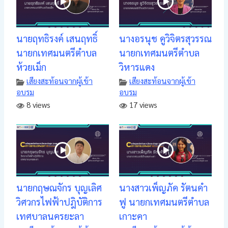
นายฤทธิรงค์ เสนฤทธิ์
นางอรนุช คูวิจิตรสุวรรณ
นายกเทศมนตรีตำบล
นายกเทศมนตรีตำบล
ห้วยเม็ก
วิหารแดง
เสียงสะท้อนจากผู้เข้า
เสียงสะท้อนจากผู้เข้า
อบรม
อบรม
8 views
17 views
นายกฤษณจักร บุญเลิศ
นางสาวเพ็ญภัค รัตนคำ
วิศวกรไฟฟ้าปฎิบัติการ
ฟู นายกเทศมนตรีตำบล
เทศบาลนครยะลา
เกาะคา