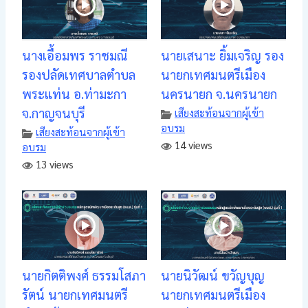
นางเอื้อมพร ราชมณี
นายเสนาะ ยิ้มเจริญ รอง
รองปลัดเทศบาลตำบล
นายกเทศมนตรีเมือง
พระแท่น อ.ท่ามะกา
นครนายก จ.นครนายก
จ.กาญจนบุรี
เสียงสะท้อนจากผู้เข้า
อบรม
เสียงสะท้อนจากผู้เข้า
14 views
อบรม
13 views
นายกิตติพงศ์ ธรรมโสภา
นายนิวัฒน์ ขวัญบุญ
รัตน์ นายกเทศมนตรี
นายกเทศมนตรีเมือง