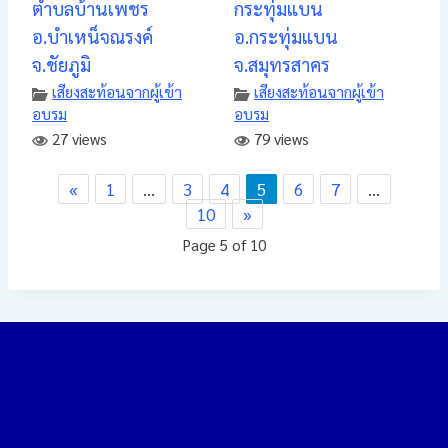
ตำบลบ้านเพชร
กระทุ่มแบน
อ.บำเหน็จณรงค์
อ.กระทุ่มแบน
จ.ชัยภูมิ
จ.สมุทรสาคร
เสียงสะท้อนจากผู้เข้า
เสียงสะท้อนจากผู้เข้า
อบรม
อบรม
27 views
79 views
«
1
…
3
4
5
6
7
…
10
»
Page 5 of 10