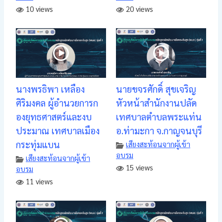
10 views
20 views
นางพรธิพา เหลือง
นายขจรศักดิ์ สุขเจริญ
ศิริมงคล ผู้อำนวยการก
หัวหน้าสำนักงานปลัด
องยุทธศาสตร์และงบ
เทศบาลตำบลพระแท่น
ประมาณ เทศบาลเมือง
อ.ท่ามะกา จ.กาญจนบุรี
กระทุ่มแบน
เสียงสะท้อนจากผู้เข้า
อบรม
เสียงสะท้อนจากผู้เข้า
15 views
อบรม
11 views