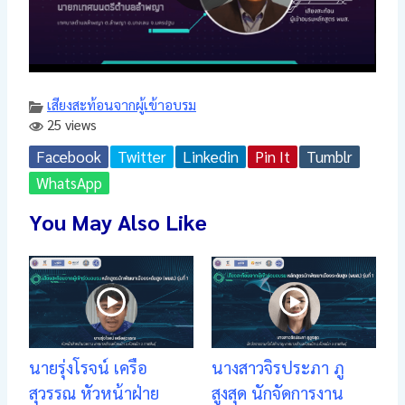
เสียงสะท้อนจากผู้เข้าอบรม
25 views
Facebook
Twitter
Linkedin
Pin It
Tumblr
WhatsApp
You May Also Like
นายรุ่งโรจน์ เครือ
นางสาวจิรประภา ภู
สุวรรณ หัวหน้าฝ่าย
สูงสุด นักจัดการงาน