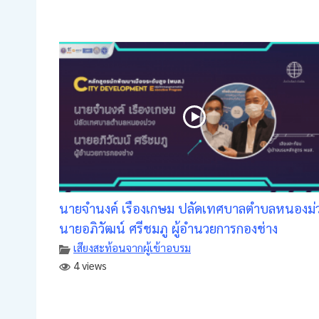
นายจำนงค์ เรืองเกษม ปลัดเทศบาลตำบลหนองม่
นายอภิวัฒน์ ศรีชมภู ผู้อำนวยการกองช่าง
เสียงสะท้อนจากผู้เข้าอบรม
4 views