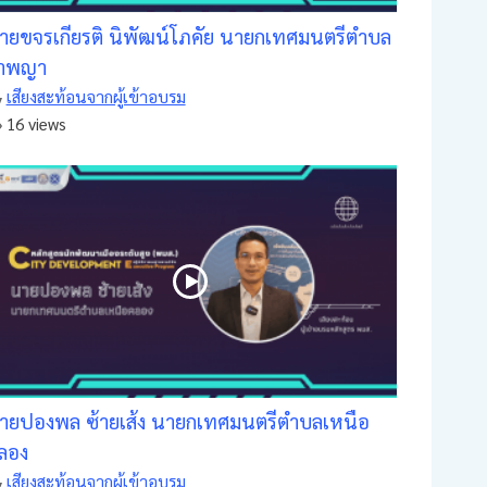
ายขจรเกียรติ นิพัฒน์โภคัย นายกเทศมนตรีตำบล
ำพญา
เสียงสะท้อนจากผู้เข้าอบรม
16 views
ายปองพล ซ้ายเส้ง นายกเทศมนตรีตำบลเหนือ
ลอง
เสียงสะท้อนจากผู้เข้าอบรม