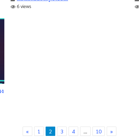
6 views
วง
«
1
2
3
4
…
10
»