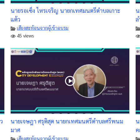
นายรอเซ็ง ไหรเจริญ นายกเทศมนตรีตำบลเกาะ
น
แต้ว
ล
เสียงสะท้อนจากผู้เข้าอบรม
45 views
าว
นายเจษฎา ศรุติสุต นายกเทศมนตรีตำบลศรีพนม
น
มาศ
ค
เสียงสะท้อนจากผู้เข้าอบรม