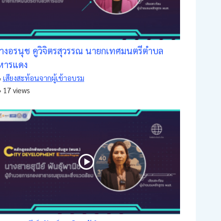
างอรนุช คูวิจิตรสุวรรณ นายกเทศมนตรีตำบล
ิหารแดง
เสียงสะท้อนจากผู้เข้าอบรม
17 views