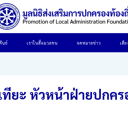
ันธ์
เราในสื่อมวลชน
จดหมายข่าว
เสี
เทียะ หัวหน้าฝ่ายปก