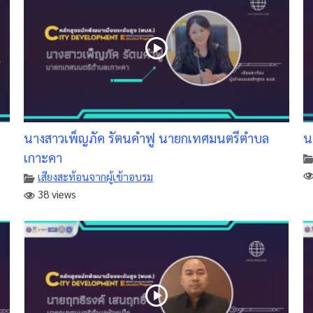
นางสาวเพ็ญภัค รัตนคำฟู นายกเทศมนตรีตำบล
น
เกาะคา
เสียงสะท้อนจากผู้เข้าอบรม
38 views