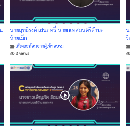
วน
นายฤทธิรงค์ เสนฤทธิ์ นายกเทศมนตรีตำบล
น
ห้วยเม็ก
ว
เสียงสะท้อนจากผู้เข้าอบรม
8 views