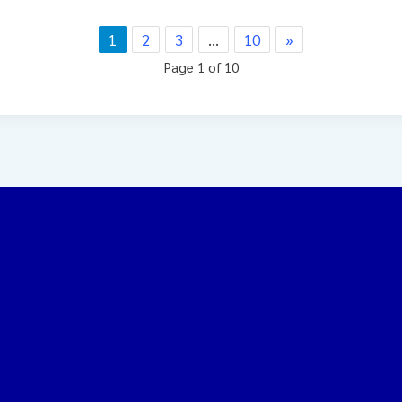
1
2
3
…
10
»
Page 1 of 10