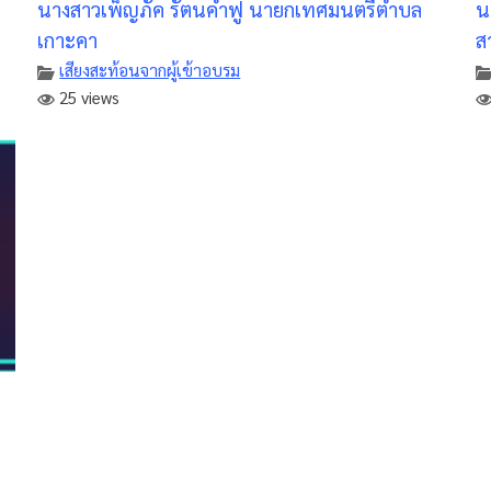
นางสาวเพ็ญภัค รัตนคำฟู นายกเทศมนตรีตำบล
น
เกาะคา
ส
เสียงสะท้อนจากผู้เข้าอบรม
25 views