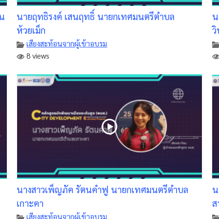
วน
นายฤทธิรงค์ เสนฤทธิ์ นายกเทศมนตรีตำบล
น
ห้วยเม็ก
ว
เสียงสะท้อนจากผู้เข้าอบรม
8 views
นางสาวเพ็ญภัค รัตนคำฟู นายกเทศมนตรีตำบล
น
เกาะคา
ส
เสียงสะท้อนจากผู้เข้าอบรม