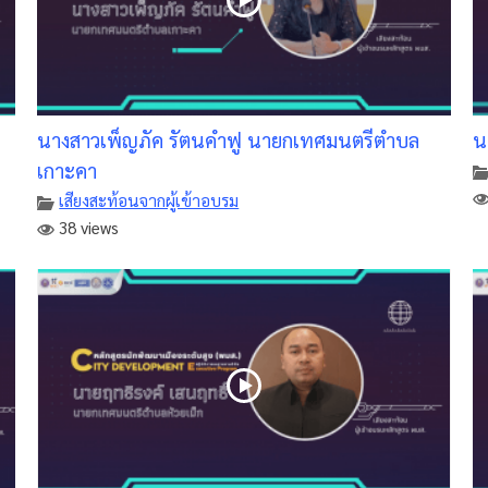
นางสาวเพ็ญภัค รัตนคำฟู นายกเทศมนตรีตำบล
น
เกาะคา
เสียงสะท้อนจากผู้เข้าอบรม
38 views