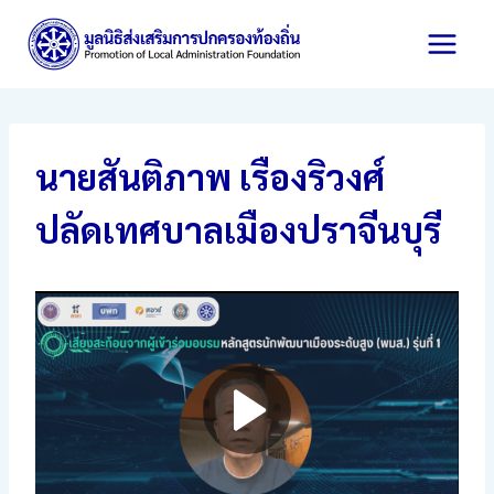
Skip
to
content
นายสันติภาพ เรืองริวงศ์
ปลัดเทศบาลเมืองปราจีนบุรี