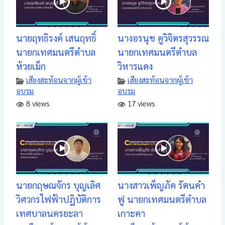
นายฤทธิรงค์ เสนฤทธิ์
นางอรนุช คูวิจิตรสุวรรณ
นายกเทศมนตรีตำบล
นายกเทศมนตรีตำบล
ห้วยเม็ก
วิหารแดง
เสียงสะท้อนจากผู้เข้า
เสียงสะท้อนจากผู้เข้า
อบรม
อบรม
8 views
17 views
นายกฤษณจักร บุญเลิศ
นางสาวเพ็ญภัค รัตนคำ
วิศวกรไฟฟ้าปฎิบัติการ
ฟู นายกเทศมนตรีตำบล
เทศบาลนครยะลา
เกาะคา