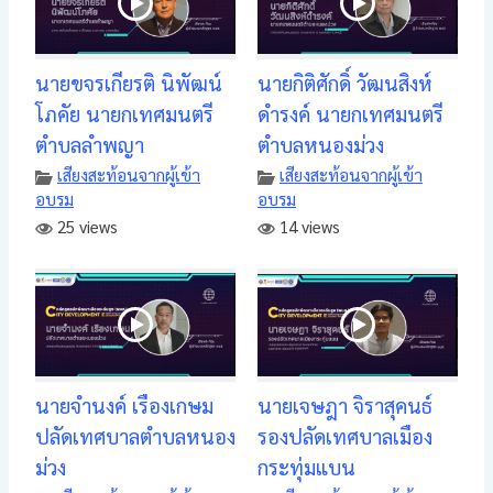
นายขจรเกียรติ นิพัฒน์
นายกิติศักดิ์ วัฒนสิงห์
โภคัย นายกเทศมนตรี
ดำรงค์ นายกเทศมนตรี
ตำบลลำพญา
ตำบลหนองม่วง
เสียงสะท้อนจากผู้เข้า
เสียงสะท้อนจากผู้เข้า
อบรม
อบรม
25 views
14 views
นายจำนงค์ เรืองเกษม
นายเจษฎา จิราสุคนธ์
ปลัดเทศบาลตำบลหนอง
รองปลัดเทศบาลเมือง
ม่วง
กระทุ่มแบน