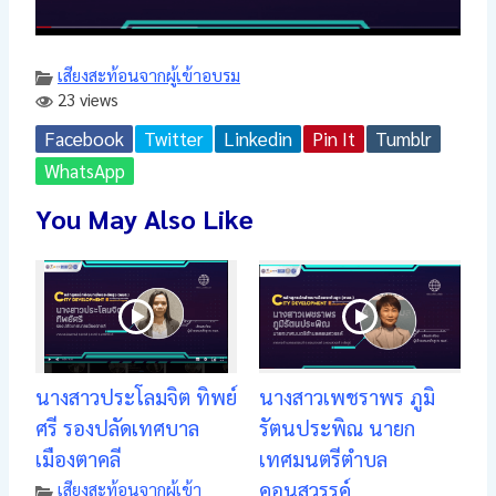
เสียงสะท้อนจากผู้เข้าอบรม
23 views
Facebook
Twitter
Linkedin
Pin It
Tumblr
WhatsApp
You May Also Like
นางสาวประโลมจิต ทิพย์
นางสาวเพชราพร ภูมิ
ศรี รองปลัดเทศบาล
รัตนประพิณ นายก
เมืองตาคลี
เทศมนตรีตำบล
คอนสวรรค์
เสียงสะท้อนจากผู้เข้า