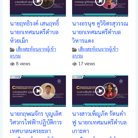
นายฤทธิรงค์ เสนฤทธิ์
นางอรนุช คูวิจิตรสุวรรณ
นายกเทศมนตรีตำบล
นายกเทศมนตรีตำบล
ห้วยเม็ก
วิหารแดง
เสียงสะท้อนจากผู้เข้า
เสียงสะท้อนจากผู้เข้า
อบรม
อบรม
8 views
17 views
นายกฤษณจักร บุญเลิศ
นางสาวเพ็ญภัค รัตนคำ
วิศวกรไฟฟ้าปฎิบัติการ
ฟู นายกเทศมนตรีตำบล
เทศบาลนครยะลา
เกาะคา