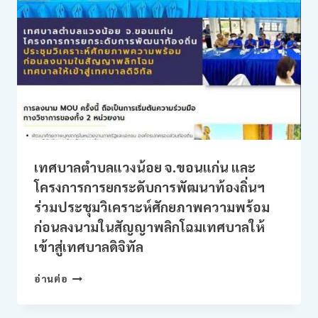
ประชุม
ชี้แจง
แนวทาง
การ
การ
บริหาร
บัญชี
ของ
โครงการ
วิจัย
เทศบาลตำบลแวงน้อย จ.ขอนแก่น และ
โครงการการยกระดับการพัฒนาท้องถิ่นฯ
ร่วมประชุมวิเคราะห์ศักยภาพความพร้อม
ก่อนลงนามในสัญญาพลิกโฉมเทศบาลให้
เข้าสู่เทศบาลดิจิทัล
เทศบาล
อ่านต่อ
ตำบล
แวงน้อย