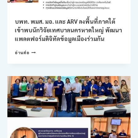
บพท. พมส. มอ. และ ARV ลงพื้นที่ภาคใต้
เข้าพบนักวิจัยเทศบาลนครหาดใหญ่ พัฒนา
แพลตฟอร์มดิจิทัลข้อมูลเมืองร่วมกัน
บพท.
อ่านต่อ
พมส.
มอ.
และ
ARV
ลงพื้น
ที่
ภาค
ใต้
เข้า
พบ
นัก
วิจัย
เทศบาล