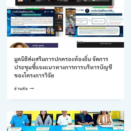
การ
ดำเนิน
โค
รง
การฯ
ของ
ทต.เกาะ
แต้ว
ทต.บ้านนา
และ
มูลนิธิส่งเสริมการปกครองท้องถิ่น จัดการ
ทม.สะเดา
ประชุมชี้แจงแนวทางการการบริหารบัญชี
หลัง
ของโครงการวิจัย
ได้
รับ
มูลนิธิ
ทุน
อ่านต่อ
ส่ง
อุดหนุน
เสริม
งาน
การ
วิจัย
ปกครอง
ท้อง
ถิ่น
จัดการ