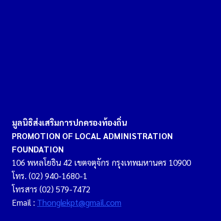
ท้อง
ถิ่น
ด้วย
กลไก
ความ
รู้
และ
ความ
ร่วม
มือ
ระดับ
ประเทศ
มูลนิธิส่งเสริมการปกครองท้องถิ่น
ประชุม
PROMOTION OF LOCAL ADMINISTRATION
หารือ
FOUNDATION
การ
ดำเนิน
106 พหลโยธิน 42 เขตจตุจักร กรุงเทพมหานคร 10900
งาน
โทร. (02) 940-1680-1
โครงการ
โทรสาร (02) 579-7472
หลัง
Email :
Thonglekpt@gmail.com
เทศบาล
เมือง