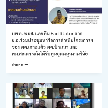
โฉม
เมือง
แพลตฟอร์ม
ดิจิทัล
ข้อมูล
เมือง
บพท. พมส. และทีม Facilitator จาก
ม.อ.ร่วมประชุมหารือการดำเนินโครงการฯ
ของ ทต.เกาะแต้ว ทต.บ้านนา และ
ทม.สะเดา หลังได้รับทุนอุดหนุนงานวิจัย
บพท.
อ่านต่อ
พมส.
และ
ทีม
FACILITATOR
จาก
ม.อ.ร่วม
ประชุม
หารือ