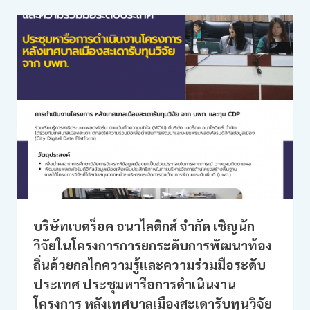
จ.ขอนแก่น
และ
โครงการ
การ
ยก
ระดับ
การ
พัฒนา
ท้อง
ถิ่นฯ
ร่วม
ประชุม
วิเคราะห์
ศักยภาพ
ความ
พร้อม
บริษัทเบดร็อค อนาไลติกส์ จำกัด เชิญนัก
ก่อน
วิจัยในโครงการการยกระดับการพัฒนาท้อง
ลง
ถิ่นด้วยกลไกความรู้และความร่วมมือระดับ
นาม
ใน
ประเทศ ประชุมหารือการดำเนินงาน
สัญญา
โครงการ หลังเทศบาลเมืองสะเดารับทุนวิจัย
พลิก