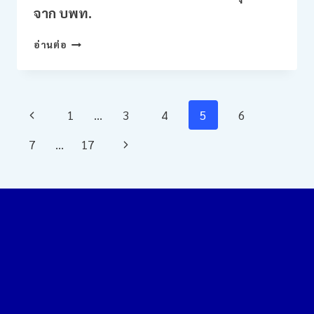
จาก บพท.
โฉม
เทศบาล
บริษัท
ให้
อ่านต่อ
เบ
เข้า
ดร็อค
สู่
อ
เทศบาล
นา
ดิจิทัล
Page
Previous
1
…
3
4
5
6
ไล
ติก
Navigation
Page
Next
7
…
17
ส์
จำกัด
Page
เชิญ
นัก
วิจัย
ใน
โครงการ
การ
ยก
ระดับ
การ
พัฒนา